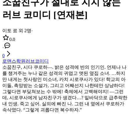
소꿉친구가 절대로 지지 않는
러브 코미디 [연재본]
이토 료 외 2명
·
0.0
·
0
로맨스
학원
러브코미디
소꿉친구, 시다 쿠로하―. 밝은 성격에 반의 인기인. 언제나 나
를 챙겨주는 누나 같은 성격의 귀엽고 앳된 옆집 소녀. …하지
만 내게는 첫사랑인 미소녀, 카치 시로쿠사가 있다! 학교의 아
이돌, 촉망받는 소설가, 그리고 어째선지 나한테만 상냥하다!
그렇다면 부딪쳐보는 수 밖에! 축제에서 고백해야지! ―그런
데, 시로쿠사에게 남자친구가 생겼다…? 밑바닥으로 급추락한
내 인생. 죽고 싶어. 실의에 빠진 나. 그런 내 옆에서 쿠로하가
속삭였다. “그렇게 괴롭다면 복수하자.”