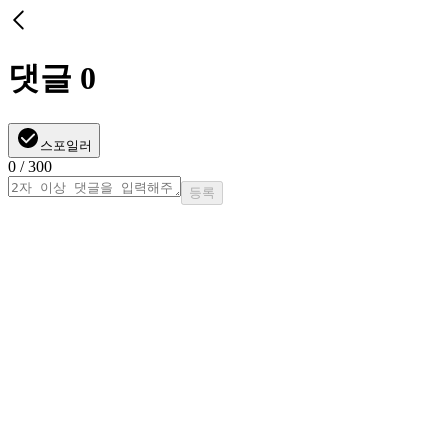
댓글
0
스포일러
0
/ 300
등록