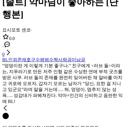
[솔트] 악마님이 좋아하는 [단
행본]
요시모토 센코
·
0.0
·
0
BL
인외존재
호구수
평범수
짝사랑공
미남공
“엉덩이란 게 이렇게 기분 좋구나.” 친구에게 <러브 돌>이라
는, 지푸라기로 만든 저주 인형 같은 수상한 연애 부적 굿즈를
받은 사쿠. 러브 돌의 존재를 완전히 잊어버린 채 알바를 마치
고 귀로에 오르자, 갑자기 모르는 남자가 “당신, 묘한 걸 지니
고 있군요”라며 말을 거는데…. 혀, 엉덩이, 멈추지 않는 성
욕…. 성감대가 파헤쳐진다. 악마×인간의 신비하고 음란한 익
애 BL!