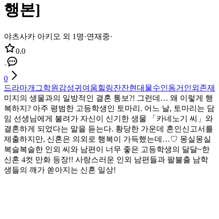
행본]
야츠사카 아키오 외 1명
·
연재중
·
0.0
·
0
드라마
개그
학원
감성
귀여움
힐링
잔잔
현대물
수인
동거
인외존재
미지의 생물과의 일방적인 결혼 통보?! 그런데… 왜 이렇게 행
복하지? 아주 평범한 고등학생인 토마리. 어느 날, 토마리는 담
임 선생님에게 불려가 자신이 신기한 생물 「카네노기 씨」와
결혼하게 되었다는 말을 듣는다. 황당한 가운데 혼인신고서를
제출하지만, 신혼은 의외로 행복이 가득했는데…♡ 몽실몽실
복슬복슬한 인외 씨와 남편이 너무 좋은 고등학생의 달달~한
신혼 4컷 만화 등장!! 사랑스러운 인외 남편들과 팔불출 남학
생들의 깨가 쏟아지는 신혼 일상!