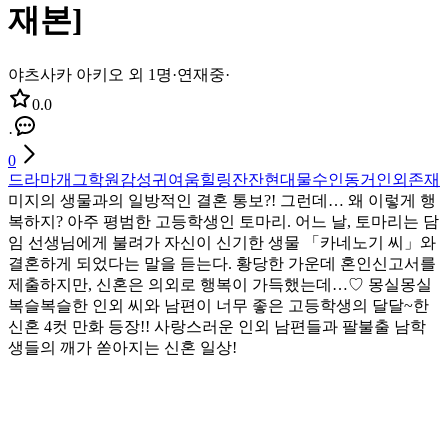
재본]
야츠사카 아키오 외 1명
·
연재중
·
0.0
·
0
드라마
개그
학원
감성
귀여움
힐링
잔잔
현대물
수인
동거
인외존재
미지의 생물과의 일방적인 결혼 통보?! 그런데… 왜 이렇게 행
복하지? 아주 평범한 고등학생인 토마리. 어느 날, 토마리는 담
임 선생님에게 불려가 자신이 신기한 생물 「카네노기 씨」와
결혼하게 되었다는 말을 듣는다. 황당한 가운데 혼인신고서를
제출하지만, 신혼은 의외로 행복이 가득했는데…♡ 몽실몽실
복슬복슬한 인외 씨와 남편이 너무 좋은 고등학생의 달달~한
신혼 4컷 만화 등장!! 사랑스러운 인외 남편들과 팔불출 남학
생들의 깨가 쏟아지는 신혼 일상!