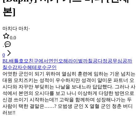
본]
마치다 마치
·
0.0
·
0
BL
배틀호모
친구에서연인
오해
라이벌
까칠공
다정공
무심공
까
칠수
감자수
헤테로수
군인
어엿한 군인이 되기 위하여 열심히 훈련에 임하는 기운 넘치는
대원 모치즈키는 성적이 우수하지만 성격이 얄미운 파트너 오
시다와 자꾸만 부딪히는 나날을 보내느라 답답했다. 그러나 사
석에서 본연의 오시다를 보고 나니 이상하게 다양한 방면으로
신경 쓰이기 시작하는데?! 고락을 함께하며 성장해나가는 두
사람이 택한 결말은……? 모범생 군인 X 열혈 군인 청춘 버디
러브!!