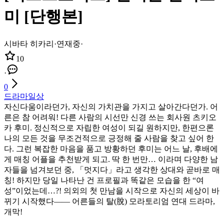
미 [단행본]
시바타 히카리
·
연재중
·
10
·
0
드라마
일상
자신다움이라던가, 자신의 가치관을 가지고 살아간다던가. 어
른은 참 어려워! 다른 사람의 시선만 신경 쓰는 회사원 츠키오
카 후미. 정신적으로 자립한 여성이 되길 원하지만, 한편으론
나의 모든 것을 무조건적으로 긍정해 줄 사람을 찾고 싶어 한
다. 그런 복잡한 마음을 품고 방황하던 후미는 어느 날, 후배에
게 매칭 어플을 추천받게 되고. 딱 한 번만… 이라며 다양한 남
자들을 넘겨보던 중, 「멋지다」라고 생각한 상대와 곧바로 매
칭! 하지만 당일 나타난 건 프로필과 똑같은 모습을 한 “여
성”이었는데…?! 의외의 첫 만남을 시작으로 자신의 세상이 바
뀌기 시작했다―― 어른들의 탈(脫) 모라토리엄 연대 드라마,
개막!