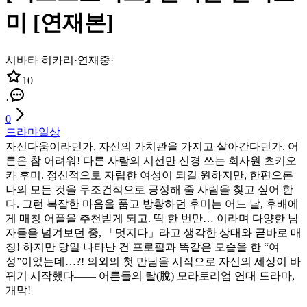
미 [연재본]
시바타 히카리
·
연재중
·
10
·
0
드라마
일상
자신다움이라던가, 자신의 가치관을 가지고 살아간다던가. 어
른은 참 어려워! 다른 사람의 시선만 신경 쓰는 회사원 츠키오
카 후미. 정신적으로 자립한 여성이 되길 원하지만, 한편으론
나의 모든 것을 무조건적으로 긍정해 줄 사람을 찾고 싶어 한
다. 그런 복잡한 마음을 품고 방황하던 후미는 어느 날, 후배에
게 매칭 어플을 추천받게 되고. 딱 한 번만… 이라며 다양한 남
자들을 넘겨보던 중, 「멋지다」라고 생각한 상대와 곧바로 매
칭! 하지만 당일 나타난 건 프로필과 똑같은 모습을 한 “여
성”이었는데…?! 의외의 첫 만남을 시작으로 자신의 세상이 바
뀌기 시작했다―― 어른들의 탈(脫) 모라토리엄 연대 드라마,
개막!