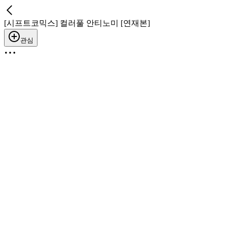
[시프트코믹스] 컬러풀 안티노미 [연재본]
관심