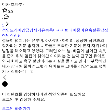
이카 호타루
·
0.0
·
1
성인
드라마
감금
강제
거유
능욕
마사지
변태
아줌마
유혹
절륜남
집
착남
직진남
성욕이 넘쳐나는 유부녀, 아사히나 아이리. 상냥한 남편과의
잠자리는 기분 좋지만… 조금은 부족한 기분에 혼자 자위하며
발정을 해소하고 있었다. 그러던 어느 날, 바람에 날아간 속옷
을 줍기 위해 옆집에 찾아간 아이리는 전 남자 친구인 유이토
와 재회하고 욕구 불만이라는 사실을 들키고 만다! "부족하면
내가 상대해 줄까?" 그렇게 유이토는 그녀를 강압적으로 덮치
기 시작하는데―?!
이 컨텐츠를 감상하시려면 성인 인증이 필요해요.
로그인 후 감상해 주세요.
로그인 하러가기