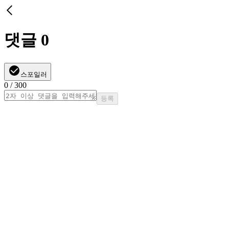
댓글
0
스포일러
0
/ 300
등록