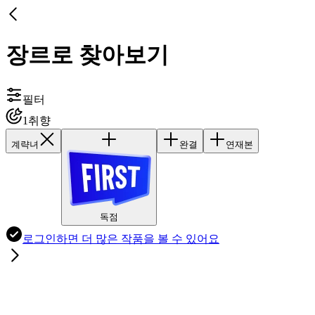
장르로 찾아보기
필터
1
취향
계략녀
완결
연재본
독점
로그인하면
더 많은 작품
을 볼 수 있어요