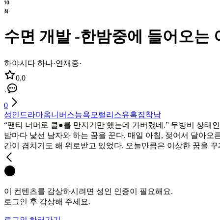
수면 개발 -한밤중에 들어오는 이
하야시다 하나
·
연재중
·
0.0
·
0
성인
드라마
옴니버스
능욕
모럴리스
유혹
집착남
“팬티 너머로 클●를 만지기만 했는데 가버렸네.” 무방비 상태
밤마다 낯선 남자와 하는 꿈을 꾼다. 매일 아침, 젖어서 달아오
간이 겹치기도 해 위로받고 있었다. 오늘만큼은 이상한 꿈을 꾸
이 컨텐츠를 감상하시려면 성인 인증이 필요해요.
로그인 후 감상해 주세요.
로그인 하러가기