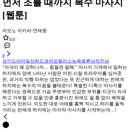
먼저 조를 때까지 복수 마사지
[웹툰]
아오노 아키라
·
연재중
·
0.0
·
0
성인
드라마
일상
하드코어
모럴리스
능욕
절륜남
직진남
"자극이 꽤 강하니까… 힘들면 말해." 마사지 가게에서 일하는
하지메의 앞에 나타난 사람은 어린 시절 트라우마를 심어준
린. 과거의 악행 따위는 없었다는 듯 친근하게 대하는 린에게
하지메는 복수의 마음을 불태운다! 특별한 디톡스 마사지를
해준다는 명목으로 가슴 주변부터 민감한 부위를 지긋이 자극
하고 거부할 수 없을 만큼 흥분시킨 뒤에도 쉴 틈 없이 쾌락을
느끼게 만든다. 의도한 대로 아래를 흠뻑 적시고 허리를 들썩
거리는 린에게 하지메는 마지막 마사지를 시작하는데…!