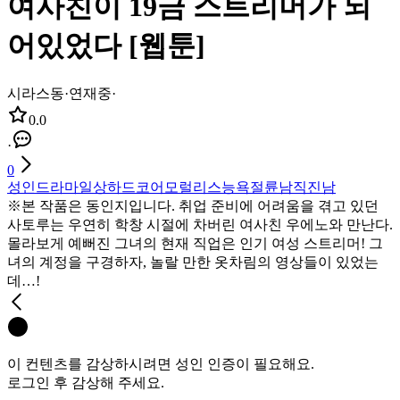
여사친이 19금 스트리머가 되
어있었다 [웹툰]
시라스동
·
연재중
·
0.0
·
0
성인
드라마
일상
하드코어
모럴리스
능욕
절륜남
직진남
※본 작품은 동인지입니다. 취업 준비에 어려움을 겪고 있던
사토루는 우연히 학창 시절에 차버린 여사친 우에노와 만난다.
몰라보게 예뻐진 그녀의 현재 직업은 인기 여성 스트리머! 그
녀의 계정을 구경하자, 놀랄 만한 옷차림의 영상들이 있었는
데…!
이 컨텐츠를 감상하시려면 성인 인증이 필요해요.
로그인 후 감상해 주세요.