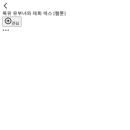
폭유 유부녀와 재회 섹스 [웹툰]
관심