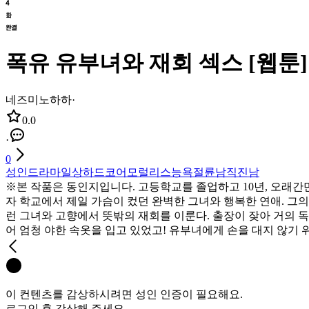
폭유 유부녀와 재회 섹스 [웹툰]
네즈미노하하
·
0.0
·
0
성인
드라마
일상
하드코어
모럴리스
능욕
절륜남
직진남
※본 작품은 동인지입니다. 고등학교를 졸업하고 10년, 오래간
자 학교에서 제일 가슴이 컸던 완벽한 그녀와 행복한 연애. 그의
런 그녀와 고향에서 뜻밖의 재회를 이룬다. 출장이 잦아 거의 
어 엄청 야한 속옷을 입고 있었고! 유부녀에게 손을 대지 않기 
이 컨텐츠를 감상하시려면 성인 인증이 필요해요.
로그인 후 감상해 주세요.