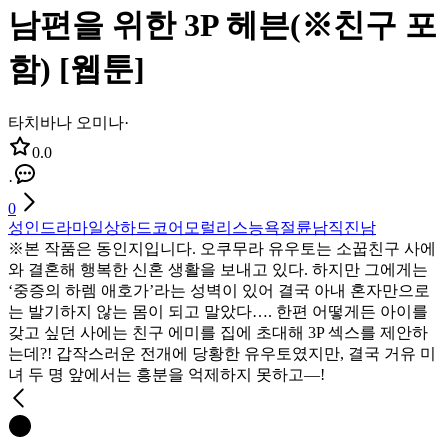
남편을 위한 3P 헤븐(※친구 포
함) [웹툰]
타치바나 오미나
·
0.0
·
0
성인
드라마
일상
하드코어
모럴리스
능욕
절륜남
직진남
※본 작품은 동인지입니다. 오쿠무라 유우토는 소꿉친구 사에
와 결혼해 행복한 신혼 생활을 보내고 있다. 하지만 그에게는
‘중증의 하렘 애호가’라는 성벽이 있어 결국 아내 혼자만으로
는 발기하지 않는 몸이 되고 말았다…. 한편 어떻게든 아이를
갖고 싶던 사에는 친구 에미를 집에 초대해 3P 섹스를 제안하
는데?! 갑작스러운 전개에 당황한 유우토였지만, 결국 거유 미
녀 두 명 앞에서는 흥분을 억제하지 못하고―!