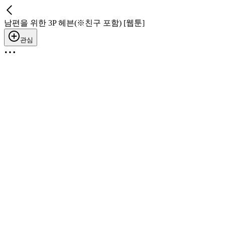
남편을 위한 3P 헤븐(※친구 포함) [웹툰]
관심