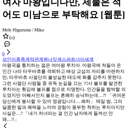
여자 마왕입니다만, 제물은 적
어도 미남으로 부탁해요 [웹툰]
Mele Higuruma / Mika
·
0.0
·
0
성인
이종족
계약관계
원나잇
섹스파트너
이세계
마왕국을 통치하는 젊은 여마왕 루치아. 마왕국에 쳐들어 온
인간 나라 타우바흐를 격퇴하고 배상 교섭의 자리를 마련하지
만, 타우바흐 사절단의 불성실한 태도에 화를 감추지 못한다.
그런 사절단 사람들 중 유독 눈길을 끄는 기사 볼프를 발견한
루치아는 홧김에 볼프를 첩으로 지명한다. 인간들을 협박할 의
도였지만 어째서인지 볼프는 흔쾌히 승낙하는데…?! 「귀여운
당신에게 봉사할 수 있어 영광입니다… 폐하」 매일 밤, 그의
달콤한 말과 쾌락을 느끼며 경험이 풍부한 척하는 루치아지만
사실은…? 「내가 처녀라는 걸 인간 남자에게 들켜선 안
돼…!!」