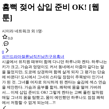
흠뻑 젖어 삽입 준비 OK! [웹
툰]
시이라 네트워크 외 1명
·
0.0
·
0
성인
드라마
절륜남
직진남
친구
유혹녀
시골에서 유치원 때부터 함께 다니던 하루나와 켄타. 하루나는
키가 크고, 가슴과 엉덩이도 커서 동네에서 아줌마 같다는 말
을 들었지만, 도쿄에 상경하며 함께 살게 되자 그 평가는 단숨
에 바뀐다! 도시에서 그녀의 스타일 장점이 주목받아 인기녀
가 된 것. 그녀를 여자로 의식하게 된 켄타는 술김에 섹스 연습
을 제안한다. 가슴과 음부를 핥자, 쾌락에 몸을 떨며 가버려
서… 이제 삽입 준비도 OK! 그렇게 켄타는 고삐 풀린 말처럼
매일 그녀의 몸을 탐했고, 몸이 예민했던 하루나도 점점 쾌락
에서 저항할 수 없게 되는데…?!